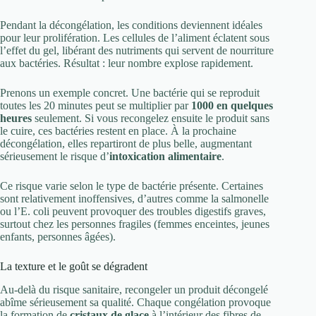
Pendant la décongélation, les conditions deviennent idéales
pour leur prolifération. Les cellules de l’aliment éclatent sous
l’effet du gel, libérant des nutriments qui servent de nourriture
aux bactéries. Résultat : leur nombre explose rapidement.
Prenons un exemple concret. Une bactérie qui se reproduit
toutes les 20 minutes peut se multiplier par
1000 en quelques
heures
seulement. Si vous recongelez ensuite le produit sans
le cuire, ces bactéries restent en place. À la prochaine
décongélation, elles repartiront de plus belle, augmentant
sérieusement le risque d’
intoxication alimentaire
.
Ce risque varie selon le type de bactérie présente. Certaines
sont relativement inoffensives, d’autres comme la salmonelle
ou l’E. coli peuvent provoquer des troubles digestifs graves,
surtout chez les personnes fragiles (femmes enceintes, jeunes
enfants, personnes âgées).
La texture et le goût se dégradent
Au-delà du risque sanitaire, recongeler un produit décongelé
abîme sérieusement sa qualité. Chaque congélation provoque
la formation de
cristaux de glace
à l’intérieur des fibres de