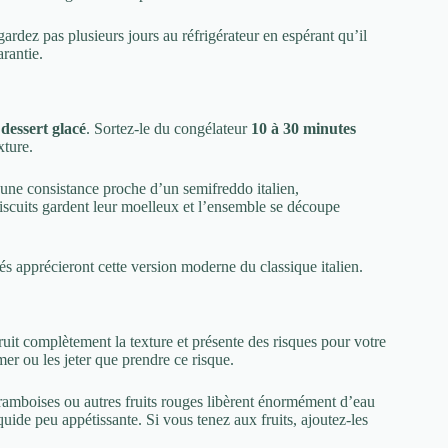
gardez pas plusieurs jours au réfrigérateur en espérant qu’il
arantie.
e
dessert glacé
. Sortez-le du congélateur
10 à 30 minutes
xture.
 une consistance proche d’un semifreddo italien,
biscuits gardent leur moelleux et l’ensemble se découpe
tés apprécieront cette version moderne du classique italien.
truit complètement la texture et présente des risques pour votre
er ou les jeter que prendre ce risque.
framboises ou autres fruits rouges libèrent énormément d’eau
uide peu appétissante. Si vous tenez aux fruits, ajoutez-les