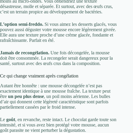
moins au micro-ondes. Vous obtiendriez une texture
désastreuse, molle et séparée. Et surtout, avec des œufs crus,
c’est un terrain propice au développement de bactéries.
L’option semi-freddo.
Si vous aimez les desserts glacés, vous
pouvez aussi déguster votre mousse encore légèrement givrée.
Elle aura une texture proche d’une crème glacée, fondante et
rafraîchissante. Parfait en été.
Jamais de recongélation.
Une fois décongelée, la mousse
doit être consommée. La recongeler serait dangereux pour la
santé, surtout avec des œufs crus dans la composition.
Ce qui change vraiment après congélation
Autant être honnête : une mousse décongelée n’est pas
exactement identique à une mousse fraîche. La texture peut
être
un peu plus dense
, un poil moins aérienne. Les bulles
d’air qui donnent cette légèreté caractéristique sont parfois
partiellement cassées par le froid intense.
Le
goût
, en revanche, reste intact. Le chocolat garde toute son
intensité, et si vous avez bien protégé votre mousse, aucun
goût parasite ne vient perturber la dégustation.